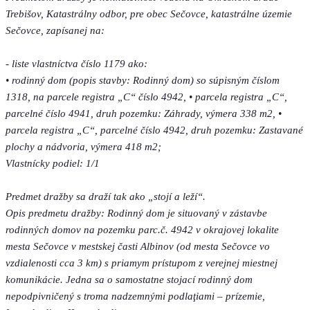
Trebišov, Katastrálny odbor, pre obec Sečovce, katastrálne územie
Sečovce, zapísanej na:
- liste vlastníctva číslo 1179 ako:
• rodinný dom (popis stavby: Rodinný dom) so súpisným číslom
1318, na parcele registra „C“ číslo 4942, • parcela registra „C“,
parcelné číslo 4941, druh pozemku: Záhrady, výmera 338 m2, •
parcela registra „C“, parcelné číslo 4942, druh pozemku: Zastavané
plochy a nádvoria, výmera 418 m2;
Vlastnícky podiel: 1/1
Predmet dražby sa draží tak ako „stojí a leží“.
Opis predmetu dražby: Rodinný dom je situovaný v zástavbe
rodinných domov na pozemku parc.č. 4942 v okrajovej lokalite
mesta Sečovce v mestskej časti Albinov (od mesta Sečovce vo
vzdialenosti cca 3 km) s priamym prístupom z verejnej miestnej
komunikácie. Jedna sa o samostatne stojací rodinný dom
nepodpivničený s troma nadzemnými podlaţiami – prízemie,