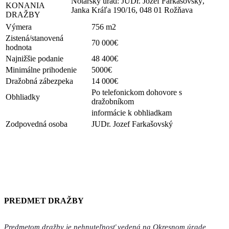
Notársky úrad: JUDr. Jozef Farkašovský,
KONANIA
Janka Kráľa 190/16, 048 01 Rožňava
DRAŽBY
Výmera
756 m2
Zistená/stanovená
70 000€
hodnota
Najnižšie podanie
48 400€
Minimálne prihodenie
5000€
Dražobná zábezpeka
14 000€
Po telefonickom dohovore s
Obhliadky
dražobníkom
informácie k obhliadkam
Zodpovedná osoba
JUDr. Jozef Farkašovský
PREDMET DRAŽBY
Predmetom dražby je nehnuteľnosť vedená na Okresnom úrade