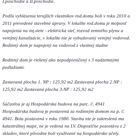
I.poschodie a II.poschodie.
Podľa vyhlásenia terajších vlastníkov rod.domu boli v roku 2010 a
2011 prevedené stavebné úpravy. V lokalite rod.domu je moţnosť
napojenia na inţ.siete - elektrická sieť, rozvod zemného plynu a
verejnej kanalizácie, v lokalite nie je vybudovaný verejný vodovod.
Rodinný dom je napojený na vodovod z vlastnej studne
Rodinný dom je riešený ako nepodpivničený s 3 nadzemnými
podlažiami.
Zastavaná plocha 1. NP : 125,92 m2 Zastavaná plocha 2.NP :
125,92 m2 Zastavaná plocha 3.NP : 125,92 m2
Súčasťou je aj Hospodárska budova na parc. č. 4941
Hospodárska budova je postavená za rodinným domom na p. č.
4941. Bola postavená v roku 1980. Stavba nie je zakreslená ma
katastrálnej mape, ne je vedená na LV. Dispozične pozostáva z 2
skladov, ktoré pôvodne boli využívané na hospodárske účely.