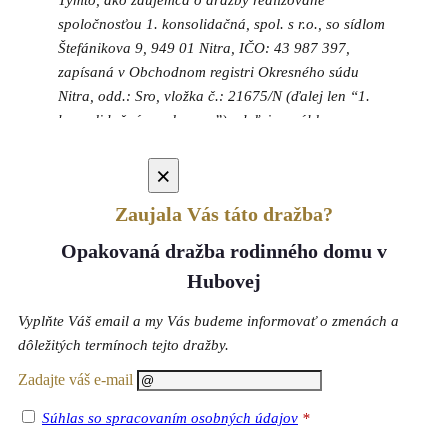
spoločnosťou 1. konsolidačná, spol. s r.o., so sídlom
Štefánikova 9, 949 01 Nitra, IČO: 43 987 397,
zapísaná v Obchodnom registri Okresného súdu
Nitra, odd.: Sro, vložka č.: 21675/N (ďalej len “1.
konsolidačná, spol. s r.o.”) udeľujem súhlas so
spracúvaním osobných údajov o mojej osobe v
rozsahu meno, priezvisko, telefónne číslo, e-mailová
×
adresa, a to podľa Nariadenia Európskeho
Zaujala Vás táto dražba?
parlamentu a rady (EÚ) 2016/679 z 17. apríla 2016
o ochrane fyzických osôb pri spracúvaní osobných
Opakovaná dražba rodinného domu v
údajov a o voľnom pohybe takýchto údajov, ktorým
Hubovej
sa zrušuje smernica 95/46/ES (všeobecné nariadenie
o ochrane údajov) (ďalej len „GDPR“) a podľa
Vyplňte Váš email a my Vás budeme informovať o zmenách a
zákona č. 18/2018 Z.z. o ochrane osobných údajov
dôležitých termínoch tejto dražby.
a o zmene a doplnení niektorých zákonov (ďalej len
Zadajte váš e-mail
„zákon č. 18/2018“), spoločnosti 1. konsolidačná,
spol. s r.o., a to pre účely databázy poštového,
Súhlas so spracovaním osobných údajov
*
telefonického, a mailového kontaktu záujemcov o