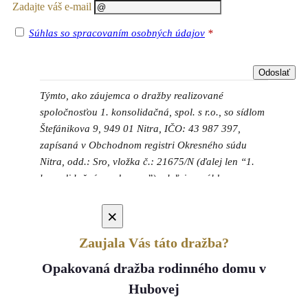
Zadajte váš e-mail
Súhlas so spracovaním osobných údajov
*
Týmto, ako záujemca o dražby realizované
spoločnosťou 1. konsolidačná, spol. s r.o., so sídlom
Štefánikova 9, 949 01 Nitra, IČO: 43 987 397,
zapísaná v Obchodnom registri Okresného súdu
Nitra, odd.: Sro, vložka č.: 21675/N (ďalej len “1.
konsolidačná, spol. s r.o.”) udeľujem súhlas so
spracúvaním osobných údajov o mojej osobe v
rozsahu meno, priezvisko, telefónne číslo, e-mailová
×
adresa, a to podľa Nariadenia Európskeho
Zaujala Vás táto dražba?
parlamentu a rady (EÚ) 2016/679 z 17. apríla 2016
o ochrane fyzických osôb pri spracúvaní osobných
Opakovaná dražba rodinného domu v
údajov a o voľnom pohybe takýchto údajov, ktorým
Hubovej
sa zrušuje smernica 95/46/ES (všeobecné nariadenie