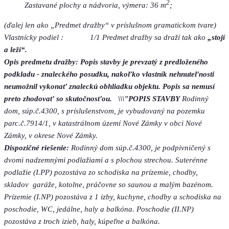
2
Zastavané plochy a nádvoria, výmera: 36 m
;
(ďalej len ako „Predmet dražby“ v príslušnom gramatickom tvare)
Vlastnícky podiel : 1/1 Predmet dražby sa draží tak ako
„stojí
a leží“.
Opis predmetu dražby:
Popis stavby je prevzatý z predloženého
podkladu - znaleckého posudku, nakoľko vlastník nehnuteľnosti
neumožnil vykonať znaleckú obhliadku objektu. Popis sa nemusí
preto zhodovať so skutočnosťou.
\\\"POPIS STAVBY
Rodinný
dom, súp.č.4300, s príslušenstvom, je vybudovaný na pozemku
parc.č.7914/1, v katastrálnom území Nové Zámky v obci Nové
Zámky, v okrese Nové Zámky.
Dispozičné riešenie:
Rodinný dom súp.č.4300, je podpivničený s
dvomi nadzemnými podlažiami a s plochou strechou. Suterénne
podlažie (I.PP) pozostáva zo schodiska na prízemie, chodby,
skladov garáže, kotolne, práčovne so saunou a malým bazénom.
Prízemie (I.NP) pozostáva z 1 izby, kuchyne, chodby a schodiska na
poschodie, WC, jedálne, haly a balkóna. Poschodie (II.NP)
pozostáva z troch izieb, haly, kúpeľne a balkóna.