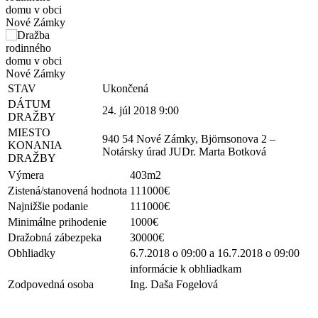
STAV
Ukončená
DÁTUM
24. júl 2018 9:00
DRAŽBY
MIESTO
940 54 Nové Zámky, Björnsonova 2 –
KONANIA
Notársky úrad JUDr. Marta Botková
DRAŽBY
Výmera
403m2
Zistená/stanovená hodnota
111000€
Najnižšie podanie
111000€
Minimálne prihodenie
1000€
Dražobná zábezpeka
30000€
Obhliadky
6.7.2018 o 09:00 a 16.7.2018 o 09:00
informácie k obhliadkam
Zodpovedná osoba
Ing. Daša Fogelová